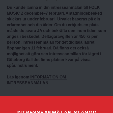
Du kunde lämna in din intresseanmälan till FOLK 
MUSIC 2 december–7 februari.
Antagningsbesked 
skickas ut under februari.  Urvalet baseras på din 
erfarenhet och din ålder. Om du erbjuds en plats 
måste du svara JA och bekräfta den inom tiden som 
anges i beskedet.
Deltagaravgiften är 450 kr per 
person. Intresseanmälan för det digitala lägret 
öppnar igen 11 februari. Då finns det också 
möjlighet att göra sen intresseanmälan för lägret i 
Göteborg ifall det finns platser kvar på vissa 
spår/instrument.
Läs igenom 
INFORMATION OM 
INTRESSEANMÄLAN
.
INTRESSEANMÄLAN STÄNGD