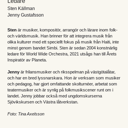
Ledare
Sten Källman
Jenny Gustafsson
Sten
 är musiker, kompositör, arrangör och lärare inom folk- 
och världsmusik. Han brinner för att integrera musik från 
olika kulturer med ett speciellt fokus på musik från Haiti, inte 
minst genom bandet Simbi. Sten är sedan 2004 konstnärlig 
ledare för World Wide Orchestra, 2021 utsågs han till Årets 
Inspiratör av Planeta.
Jenny
 är frilansmusiker och riksspelman på västgötalåtar, 
och har en bred lyssnarskara. Hon är verksam som musiker 
och pedagog, har gjort omfattande skolturnéer, arbetat som 
teatermusiker och är synlig på folkmusikscener runt om i 
landet. Jenny jobbar också med ungdomskurserna 
Sjövikskursen och Västra låtverkstan.
Foto: Tina Axelsson