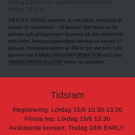
lördag 13 juni och avslutas med konsert 
tisdag 16 juni.
Till FOLK MUSIC ansöker du om plats. Ansökan är 
öppen 11 november – 10 januari. Det finns ca 30 
platser och antagningen baseras på din erfarenhet 
och ålder. Antagningsbesked skickas ut senast 17 
januari. Deltagaravgiften är 450 kr per person. Läs 
igenom vår 
ANMÄLNINGSINFORMATION
 och våra 
ANMÄLNINGSVILLKOR
 innan du ansöker.
Tidsram
Registrering: Lördag 15/6 10.30-13.00
Första rep: Lördag 15/6 13.30
Avslutande konsert: Tisdag 18/6 EARLY 