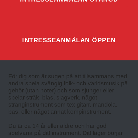
INTRESSEANMÄLAN ÖPPEN
För dig som är sugen på att tillsammans med 
andra spela svängig folk- och världsmusik på 
gehör (utan noter) och som sjunger eller 
spelar stråk, blås, slagverk, något 
stränginstrument som tex gitarr, mandola, 
bas, eller något annat kompinstrument.
Du är ca 14 år eller äldre och har god 
spelvana på ditt instrument. Ditt läger börjar 