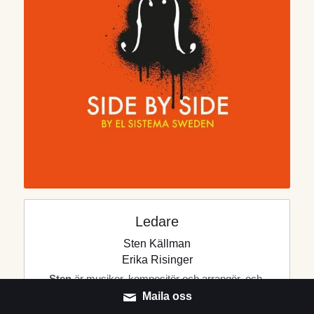
Ledare
Sten Källman
Erika Risinger
Sten
 är musiker, kompositör och arrangör, och 
undervisar på programmet för folk- och 
Maila oss
världsmusik vid Göteborgs Universitet. Sten 