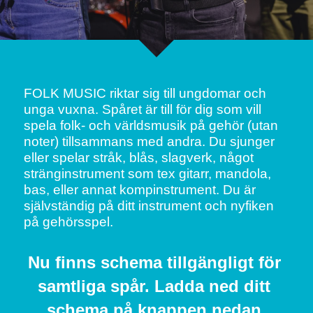
Om dina lägerdagar
Nyhetsbrev
Konserter
Kontakt
Dirigenter
Lägersången
FOLK MUSIC riktar sig till ungdomar och 
unga vuxna. Spåret är till för dig som vill 
Externt boende
spela folk- och världsmusik på gehör (utan 
noter) tillsammans med andra. Du sjunger 
Tillgänglighet
eller spelar stråk, blås, slagverk, något 
stränginstrument som tex gitarr, mandola, 
Personuppgifter
bas, eller annat kompinstrument. Du är 
självständig på ditt instrument och nyfiken 
på gehörsspel.
Nu finns schema tillgängligt för 
samtliga spår. Ladda ned ditt 
schema på knappen nedan.