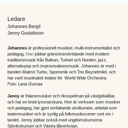
Ledare
Johannes Bergil
Jenny Gustafsson
Johannes
 är professionell musiker, multi-instrumentalist och 
pedagog, 
Han 
jobbar gränsöverskridande med modern 
traditionsmusik från Balkan, Turkiet och Norden, jazz, 
alternativpop och improvisationsmusik. Johannes är med i 
banden Malmö Turbo, Spomenik och Trio Beynelmilel. och 
har varit musikalisk ledare för  World Wide Orchestra.  
Foto: Lana Gumaa
Jenny
 är frilansmusiker och riksspelman på västgötalåtar, 
och har en bred lyssnarskara. Hon är verksam som musiker 
och pedagog, har gjort omfattande skolturnéer, arbetat som 
teatermusiker och är synlig på folkmusikscener runt om i 
landet. Jenny jobbar också med ungdomskurserna 
Sjövikskursen och Västra låtverkstan.  