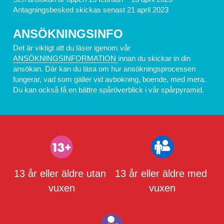
Antagningsbesked skickas senast 21 april 2023
ANSÖKNINGSINFO
Det är viktigt att du läser igenom vår 
ANSÖKNINGSINFORMATION 
innan du skickar in din 
ansökan. Där kan du läsa om hur ansökningsprocessen 
fungerar, vad som gäller vid avbokning, boende, med mera. 
Du kan också få en bättre spåröverblick i vår spårpyramid.
13 år eller äldre utan 
13 år eller äldre med 
vuxen
vuxen