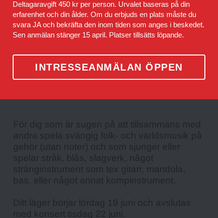
Deltagaravgift 450 kr per person. Urvalet baseras på din 
erfarenhet och din ålder. Om du erbjuds en plats måste du 
svara JA och bekräfta den inom tiden som anges i beskedet. 
Sen anmälan stänger 15 april. Platser tillsätts löpande.
INTRESSEANMÄLAN ÖPPEN
För dig som är sugen på att tillsammans med 
andra spela svängig folk- och världsmusik på 
gehör (utan noter) och som sjunger eller 
spelar stråk, blås, slagverk, något 
stränginstrument som tex gitarr, mandola, 
bas, eller något annat kompinstrument.
Ditt läger börjar lördag 19 juni och avslutas 
med konsert tisdag 22 juni.