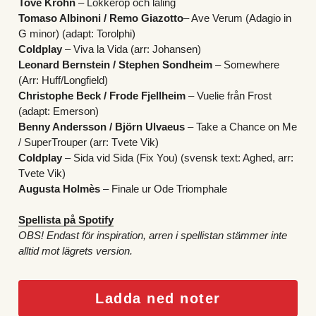
Tove Krohn
 – Lokkerop och laling
Tomaso Albinoni / Remo Giazotto
– Ave Verum (Adagio in 
G minor) (adapt: Torolphi)
Coldplay
–
 Viva la Vida (arr: Johansen)
Leonard Bernstein / Stephen Sondheim
 – Somewhere 
(Arr: Huff/Longfield)
Christophe Beck / Frode Fjellheim 
– Vuelie från Frost 
(adapt: Emerson)
Benny Andersson / Björn Ulvaeus
 – Take a Chance on Me 
/ SuperTrouper (arr: Tvete Vik)
Coldplay
 – Sida vid Sida (Fix You) (svensk text: Aghed, arr: 
Tvete Vik)
Augusta Holmès
 – Finale ur Ode Triomphale
Spellista på Spotify
OBS! Endast för inspiration, arren i spellistan stämmer inte 
alltid mot lägrets version.
Ladda ned noter