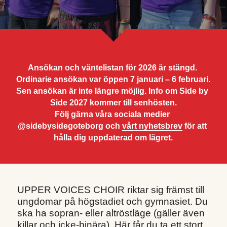
Om dina lägerdagar
Nyhetsbrev
Konserter
Kontakt
Dirigenter
Lägersången
Ansökan och väntelistan för 2026 är stängd. 
Ordinarie ansökan var öppen 7 januari – 6 februari.
Externt boende
Sen ansökan är inte längre möjlig. Info om Side by 
Side 2027 kommer till senhösten.
Tillgänglighet
Följ gärna våra sociala medier 
@sidebysidegoteborg och 
vårt nyhetsbrev
 för att 
Personuppgifter
hålla dig uppdaterad om lägret.
UPPER VOICES CHOIR riktar sig främst till 
ungdomar på högstadiet och gymnasiet. Du 
ska ha sopran- eller altröstläge (gäller även 
killar och icke-binära). Här får du ta ett stort 