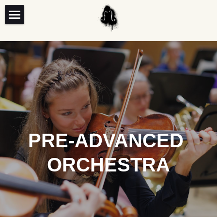
Hem
Orkesterspår
Körspår
ADVANCED ORCHESTRA
PRE-ADVANCED ORCHESTRA
Utökad Tillgänglighet
YOUTH CHOIR
WIND & STRING ORCHESTRA
UPPER VOICES CHOIR
Om lägret
OPEN CHOIR
PRE-ADVANCED 
UPPER INTERMEDIATE ORCHESTRA
PRE-UPPER VOICES CHOIR
BAO: OPEN VIOLIN
Om oss
Om lägret
ORCHESTRA
INTERMEDIATE ORCHESTRA
CHILDREN'S CHOIR
Ansökningsinfo & Ansökan
Side by Sides historia
English
BASIC ORCHESTRA
BEGINNERS' CHOIR & ORCHESTRA
Planera din vistelse
Om oss
BEGINNERS' CHOIR & ORCHESTRA
Bokningsinfo & Slutbokning
Bli volontär