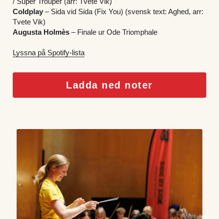
/ Super Trouper (arr: Tvete Vik)
Coldplay
 – Sida vid Sida (Fix You) (svensk text: Aghed, arr: 
Tvete Vik)
Augusta Holmès
 – Finale ur Ode Triomphale
Lyssna på Spotify-lista
Ladda ned noter