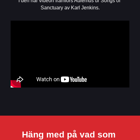
I den här videon framförs Adiemus ur Songs of 
Sanctuary av Karl Jenkins.
Häng med på vad som 