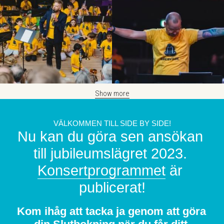
Show more
VÄLKOMMEN TILL SIDE BY SIDE!
Nu kan du göra sen ansökan 
till jubileumslägret 2023. 
Konsertprogrammet
 är 
publicerat!
Kom ihåg att tacka ja genom att göra 