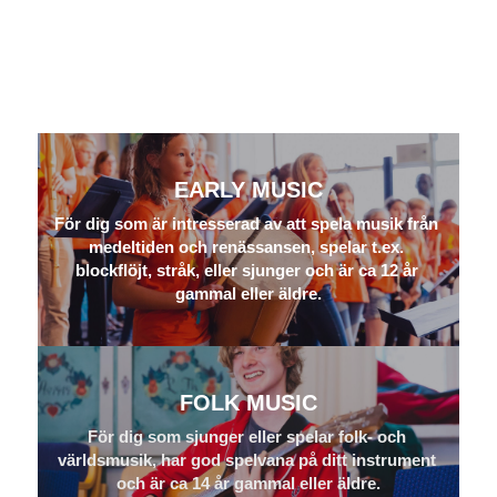
EARLY MUSIC
För dig som är intresserad av att spela musik från 
medeltiden och renässansen, spelar t.ex. 
blockflöjt, stråk, eller sjunger och är ca 12 år 
gammal eller äldre.
FOLK MUSIC
För dig som sjunger eller spelar folk- och 
världsmusik, har god spelvana på ditt instrument 
och är ca 14 år gammal eller äldre.