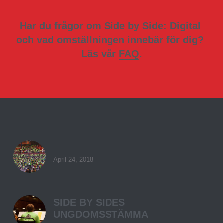
Har du frågor om Side by Side: Digital 
och vad omställningen innebär för dig? 
Läs vår 
FAQ
.
April 24, 2018
SIDE BY SIDES
UNGDOMSSTÄMMA