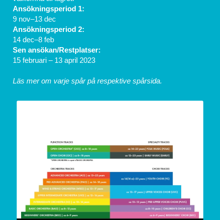
Ansökningsperiod 1: 
9 nov–13 dec
Ansökningsperiod 2: 
14 dec–8 feb
Sen ansökan/Restplatser:
15 februari – 13 april 2023
Läs mer om varje spår på respektive spårsida.