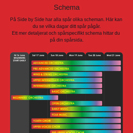
Schema
På Side by Side har alla spår olika scheman. Här kan 
du se vilka dagar ditt spår pågår.
Ett mer detaljerat och spårspecifikt schema hittar du 
på din spårsida.