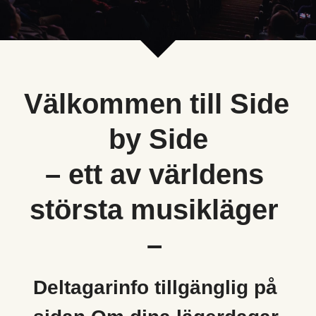
Om dina lägerdagar
Nyhetsbrev
Konserter
Kontakt
Dirigenter
Lägersången
Välkommen till Side 
Externt boende
by Side
Tillgänglighet
– ett av världens 
Personuppgifter
största musikläger 
– 
Deltagarinfo tillgänglig på 