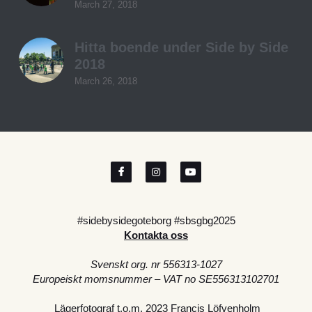
March 27, 2018
Hitta boende under Side by Side
2018
March 26, 2018
#sidebysidegoteborg #sbsgbg2025
Kontakta oss
Svenskt org. nr 556313-1027
Europeiskt momsnummer – VAT no SE556313102701
 Lägerfotograf t.o.m. 2023 Francis Löfvenholm