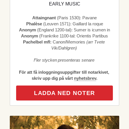
EARLY MUSIC
Attaingnant
 (Paris 1530): Pavane
Phalèse
 (Leuven 1571): Gaillard la roque
Anonym
 (England 1200-tal): Sumer is icumen in
Anonym
 (Frankrike 1100-tal: Orientis Partibus
Pachelbel mfl:
 Canon/Memories 
(arr Tvete 
Vik/Dahlgren)
Fler stycken presenteras senare
För att få inloggningsuppgifter till notarkivet, 
skriv upp dig på vårt 
nyhetsbrev
.
LADDA NED NOTER