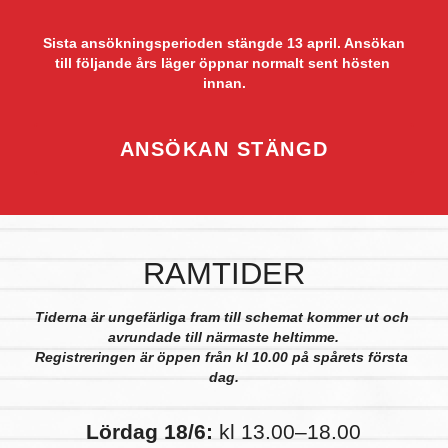
 Sista ansökningsperioden stängde 13 april. Ansökan 
till följande års läger öppnar normalt sent hösten 
innan.
ANSÖKAN STÄNGD
RAMTIDER
Tiderna är ungefärliga fram till schemat kommer ut och 
avrundade till närmaste heltimme.
Registreringen är öppen från kl 10.00 på spårets första 
dag.
Lördag 18/6:
 kl 13.00–18.00