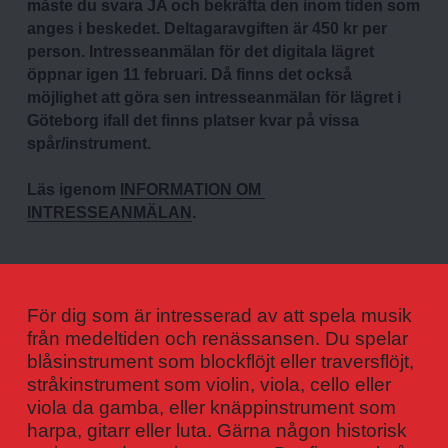
måste du svara JA och bekräfta den inom tiden som 
anges i beskedet.
Deltagaravgiften är 450 kr per 
person. Intresseanmälan för det digitala lägret 
öppnar igen 11 februari. Då finns det också 
möjlighet att göra sen intresseanmälan för lägret i 
Göteborg ifall det finns platser kvar på vissa 
spår/instrument.
Läs igenom 
INFORMATION OM 
INTRESSEANMÄLAN
.
För dig som är intresserad av att spela musik 
från medeltiden och renässansen. Du spelar 
blåsinstrument som blockflöjt eller traversflöjt, 
stråkinstrument som violin, viola, cello eller 
viola da gamba, eller knäppinstrument som 
harpa, gitarr eller luta. Gärna någon historisk 