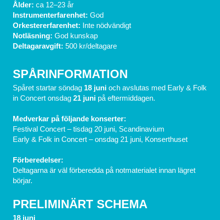
Ålder:
 ca 12–23 år
Instrumenterfarenhet:
 God
Orkestererfarenhet:
 Inte nödvändigt
Notläsning: 
God kunskap
Deltagaravgift: 
500 kr/deltagare
SPÅRINFORMATION
Spåret startar söndag
 18 juni 
och avslutas med Early & Folk 
in Concert onsdag 
21 juni 
på eftermiddagen.
Medverkar på följande konserter:
Festival Concert – tisdag 20 juni, Scandinavium
Early & Folk in Concert – onsdag 21 juni, Konserthuset
Förberedelser:
Deltagarna är väl förberedda på notmaterialet innan lägret 
börjar.
PRELIMINÄRT SCHEMA
18 juni