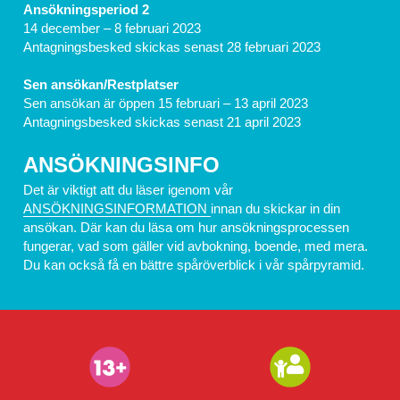
Ansökningsperiod 2
14 december – 8 februari 2023
Antagningsbesked skickas senast 28 februari 2023
Sen ansökan/Restplatser
Sen ansökan är öppen 15 februari – 13 april 2023
Antagningsbesked skickas senast 21 april 2023
ANSÖKNINGSINFO
Det är viktigt att du läser igenom vår 
ANSÖKNINGSINFORMATION 
innan du skickar in din 
ansökan. Där kan du läsa om hur ansökningsprocessen 
fungerar, vad som gäller vid avbokning, boende, med mera. 
Du kan också få en bättre spåröverblick i vår spårpyramid.