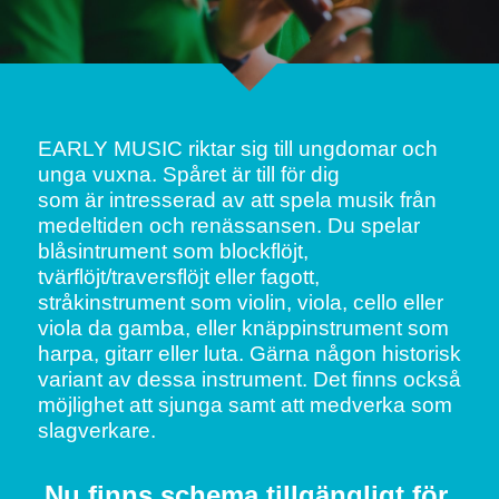
Om dina lägerdagar
Nyhetsbrev
Konserter
Kontakt
Dirigenter
Lägersången
EARLY MUSIC riktar sig till ungdomar och 
unga vuxna. Spåret är till för dig
Externt boende
som är intresserad av att spela musik från 
medeltiden och renässansen. Du spelar 
Tillgänglighet
blåsintrument som blockflöjt, 
tvärflöjt/traversflöjt eller fagott, 
Personuppgifter
stråkinstrument som violin, viola, cello eller 
viola da gamba, eller knäppinstrument som 
harpa, gitarr eller luta. Gärna någon historisk 
variant av dessa instrument. Det finns också 
möjlighet att sjunga samt att medverka som 
slagverkare.
Nu finns schema tillgängligt för 