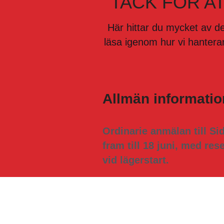
Här hittar du mycket av de
läsa igenom hur vi hantera
Allmän informatio
Ordinarie anmälan till Sid
fram till 18 juni, med res
vid lägerstart.
För att kunna vara med på
först göra en anmälan. Bo
sig på Digisidan. Länk til