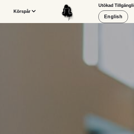
Körspår
Om lägret
 Tillgänglighet