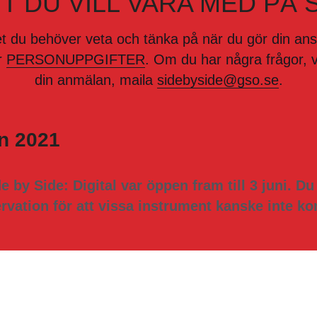
t du behöver veta och tänka på när du gör din ansök
r 
PERSONUPPGIFTER
. Om du har några frågor, vi
din anmälan, maila 
sidebyside@gso.se
.
n 2021
e by Side: Digital var öppen fram till 3 juni. D
ervation för att vissa instrument kanske inte ko
 Side by Side: Digital 2021 behöver alla spela
kningsnumret som finns i bekräftelsen används 
l Digisidan finns också i bekräftelsen.