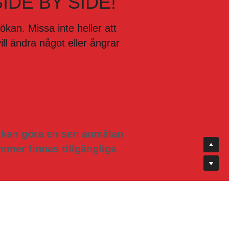
an. Missa inte heller att 
ll ändra något eller ångrar 
u kan göra en sen anmälan 
mmer finnas tillgängliga 
nde/sjungande deltagare 
sedan för att registrera 