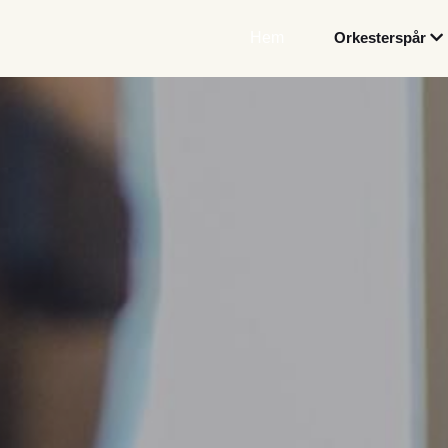
Hem
Orkesterspår
Utökad